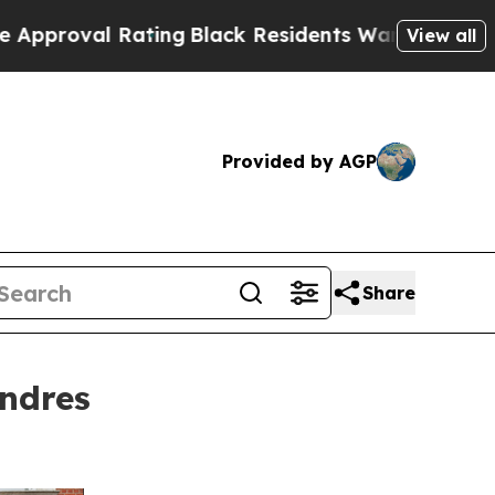
ng
Black Residents Warned of Abusive Cops for Y
View all
Provided by AGP
Share
ndres