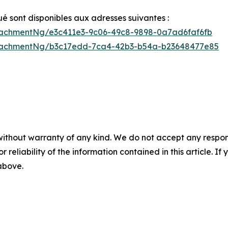
sont disponibles aux adresses suivantes :
achmentNg/e3c411e3-9c06-49c8-9898-0a7ad6faf6fb
tachmentNg/b3c17edd-7ca4-42b3-b54a-b23648477e85
without warranty of any kind. We do not accept any responsib
r reliability of the information contained in this article. I
 above.