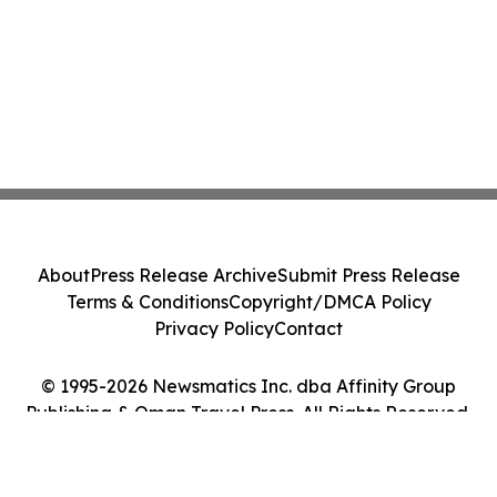
About
Press Release Archive
Submit Press Release
Terms & Conditions
Copyright/DMCA Policy
Privacy Policy
Contact
© 1995-2026 Newsmatics Inc. dba Affinity Group
Publishing & Oman Travel Press. All Rights Reserved.
Cookie Settings / Your Privacy Choices