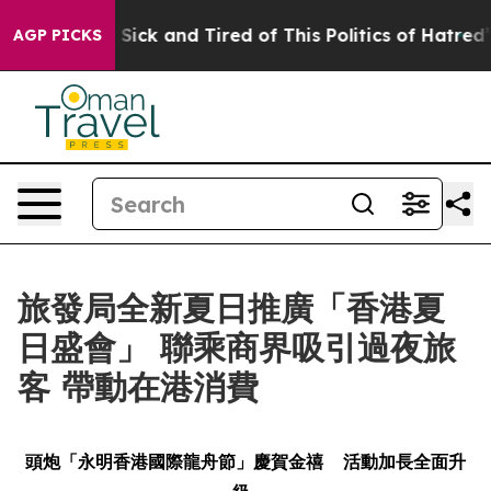
 Are Sick and Tired of This Politics of Hatred”
The Sto
AGP PICKS
旅發局全新夏日推廣「香港夏
日盛會」 聯乘商界吸引過夜旅
客 帶動在港消費
頭炮「永明香港國際龍舟節」慶賀金禧
活動加長全面升