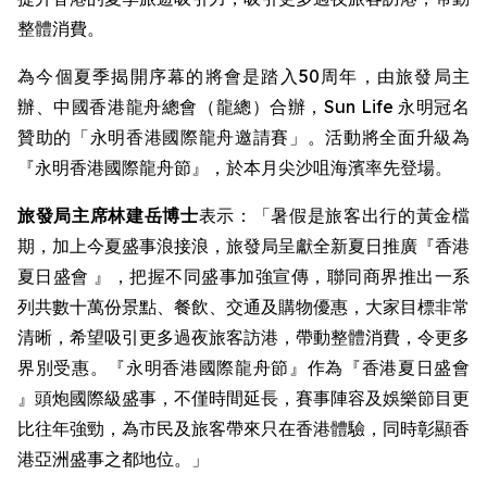
整體消費。
為今個夏季揭開序幕的將會是踏入50周年，由旅發局主
辦、中國香港龍舟總會（龍總）合辦，Sun Life 永明冠名
贊助的「永明香港國際龍舟邀請賽」。活動將全面升級為
『永明香港國際龍舟節』，於本月尖沙咀海濱率先登場。
旅發局主席林建岳博士
表示：「暑假是旅客出行的黃金檔
期，加上今夏盛事浪接浪，旅發局呈獻全新夏日推廣『香港
夏日盛會 』，把握不同盛事加強宣傳，聯同商界推出一系
列共數十萬份景點、餐飲、交通及購物優惠，大家目標非常
清晰，希望吸引更多過夜旅客訪港，帶動整體消費，令更多
界別受惠。『永明香港國際龍舟節』作為『香港夏日盛會
』頭炮國際級盛事，不僅時間延長，賽事陣容及娛樂節目更
比往年強勁，為市民及旅客帶來只在香港體驗，同時彰顯香
港亞洲盛事之都地位。」