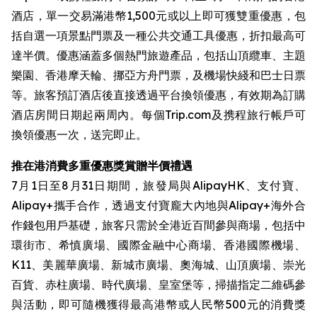
酒店，單一交易滿港幣1,500元或以上即可獲雙重優惠，包
括自選一項景點門票及一種公共交通工具優惠，折扣最高可
達半價。優惠涵蓋多個熱門旅遊產品，包括山頂纜車、主題
樂園、香港摩天輪、挪亞方舟門票，及機場快綫和巴士日票
等。旅客預訂酒店後直接透過平台換領優惠，有效期為訂購
酒店房間日期起兩周內。每個Trip.com及携程旅行帳戶可
換領優惠一次，送完即止。
推在港消費多重優惠獎賞贈半價禮遇
7月1日至8月31日期間，旅發局與AlipayHK、支付寶、
Alipay+攜手合作，透過支付寶龐大內地與Alipay+海外合
作錢包用戶基礎，旅客只需於全港近百間參與商場，包括中
環街市、希慎廣場、國際金融中心商場、香港國際機場、
K11、美麗華廣場、新城市廣場、奧海城、山頂廣場、崇光
百貨、赤柱廣場、時代廣場、皇室堡等，掃描指定二維碼參
與活動，即可隨機獲得最高港幣或人民幣500元的消費獎