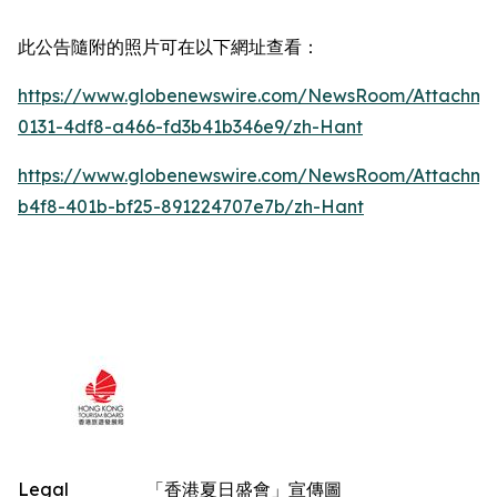
此公告隨附的照片可在以下網址查看：
https://www.globenewswire.com/NewsRoom/Attachm
0131-4df8-a466-fd3b41b346e9/zh-Hant
https://www.globenewswire.com/NewsRoom/Attachm
b4f8-401b-bf25-891224707e7b/zh-Hant
Legal
「香港夏日盛會」宣傳圖