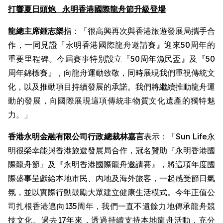
打響夏日頭炮
永明香港國際龍舟節升級登場
龍總主席鍾志樂
指：「很高興再次與香港旅遊發展局攜手合
作，一同見證『永明香港國際龍舟邀請賽』迎來50周年的
重要里程碑。今屆賽事特別設立『50周年漁民盃』及『50
周年錦標賽』，向龍舟運動致敬，同時展現我們重視傳統文
化，以及推動項目持續發展的承諾。我們將繼續推動龍舟運
動的發展，向國際展現這項傳統非物質文化遺產的獨特魅
力。」
香港永明金融有限公司行政總裁林嘉言
表示：「Sun Life永
明很榮幸能與香港旅遊發展局合作，冠名贊助『永明香港國
際龍舟節』及『永明香港國際龍舟邀請賽』，將這項年度國
際盛事呈獻給本地市民、內地及海外旅客，一起感受節日氣
氛，並以實際行動鼓勵大眾建立健康生活模式。今年正值公
司扎根香港邁向135周年，我們一直不遺餘力地傳承龍舟競
技文化。過去17年來，透過持續支持本地龍舟活動，充分