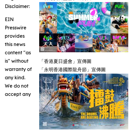
Disclaimer:
EIN
Presswire
provides
this news
content "as
is" without
「香港夏日盛會」宣傳圖
warranty of
「永明香港國際龍舟節」宣傳圖
any kind.
We do not
accept any