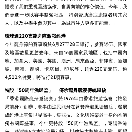
體現了我們重視團結協作、奮勇向前的核心價值。今年，我
們更進一步以賽事凝聚社區，特別贊助癌症康復者與其家
人，以及中學生參與其中，為城市注入更多正能量。」
環球逾220支龍舟隊激戰維港
今年龍舟節的賽事將於6月27至28日舉行，參賽隊伍、國家
及地區數量更勝去年。來自16個國家及地區，包括中國內
地、加拿大、美國、英國、澳洲、馬來西亞、菲律賓、新加
坡、南韓、泰國、卡塔爾、印尼等，超過220支隊伍、逾
4,500名健兒，將進行21項賽事。
特設
「50周年漁民盃」
傳承龍舟競渡傳統風貌
「香港國際龍舟邀請賽」於1976年由香港旅遊協會（旅發
局前身）創辦，賽事由漁民龍舟在筲箕灣避風塘競渡，發展
成維港上雲集世界高手，集競技、文化與娛樂於一身的香港
獨有國際盛事。今年更特設「50周年漁民盃」，邀請香港
仔、柴灣等6支本地漁民組隊，以傳統木製龍舟出戰。同場