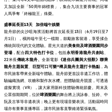
又加設全新「50周年錦標賽」，集合九項主要賽事的冠軍
人馬爭奪「終極龍王」殊榮。
盛事延長至13天
加倍端午娛樂
龍舟節的尖沙咀海濱活動將首次延長至13日（6月19日至7
月1日），橫跨端午至七一檔期，鼓勵旅客留港，享受揉合
傳統與現代的文化體驗。星光大道的
美食街
及啤酒樂園同步
登場
，配合
四大特色打卡位
，包括
永明香港龍舟共創站
、
22米長
傳統木龍舟、
全新電影
《迷你兵團與大怪獸》聯乘
龍舟主題裝置
、
巨型可口可樂®樽及龍舟主題打卡熱點
，為
市民旅客帶來全新端午體驗。龍舟節更首設非遺工作坊，體
驗編織漁網、吹糖和製作灰水糭。想體驗龍舟競渡，可透過
虛擬實境（VR），讓大家用新科技體驗傳統節慶。周末及
公眾假期期間，位於
啤酒樂園
的舞台將上演詠春、扯鈴、中
阮及古箏等非遺表演；晚上更有現場音樂表演。活動屆時同
場亦有賽事直播專區，讓市民旅客直擊維港緊張氣氛。